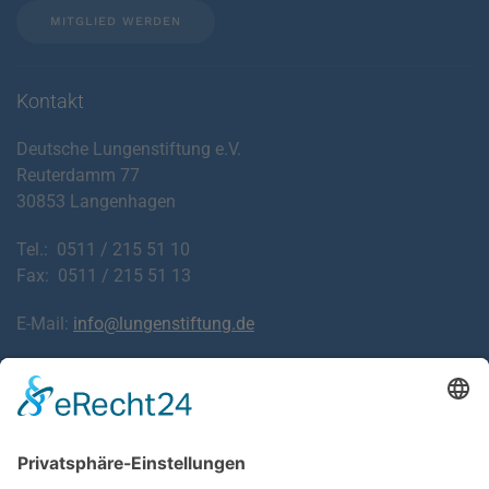
MITGLIED WERDEN
Kontakt
Deutsche Lungenstiftung e.V.
Reuterdamm 77
30853 Langenhagen
Tel.: 0511 / 215 51 10
Fax: 0511 / 215 51 13
E-Mail:
info@lungenstiftung.de
Downloads
Laden Sie Informationsblätter zu Krankheiten der
Atemwege und Lunge sowie den häufigsten Beschwerden