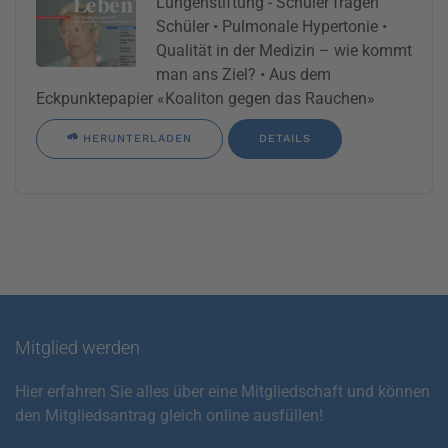
Lungenstiftung - Schüler fragen
Schüler • Pulmonale Hypertonie •
Qualität in der Medizin – wie kommt
man ans Ziel? • Aus dem
Eckpunktepapier «Koaliton gegen das Rauchen»
HERUNTERLADEN
DETAILS
Mitglied werden
Hier erfahren Sie alles über eine Mitgliedschaft und können
den Mitgliedsantrag gleich online ausfüllen!